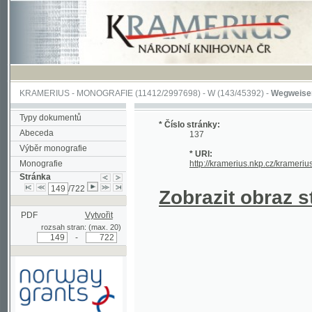
KRAMERIUS
-
MONOGRAFIE
(11412/2997698) -
W (143/45392)
-
Wegweiser durch 
Typy dokumentů
* Číslo stránky:
Abeceda
137
Výběr monografie
* URI:
Monografie
http://kramerius.nkp.cz/kramerius/hand
Stránka
/722
Zobrazit obraz strá
PDF
Vytvořit
rozsah stran: (max. 20)
-
Podpořeno grantem z Norska
prostřednictvím Norského