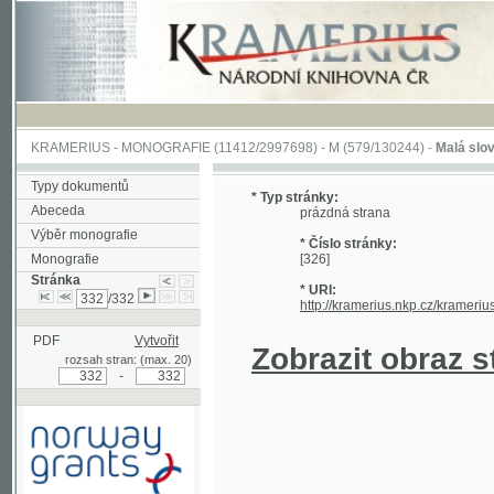
KRAMERIUS
-
MONOGRAFIE
(11412/2997698) -
M (579/130244)
-
Malá slovesnosť, 
Typy dokumentů
* Typ stránky:
Abeceda
prázdná strana
Výběr monografie
* Číslo stránky:
Monografie
[326]
Stránka
* URI:
/332
http://kramerius.nkp.cz/kramerius/hand
PDF
Vytvořit
Zobrazit obraz strá
rozsah stran: (max. 20)
-
Podpořeno grantem z Norska
prostřednictvím Norského