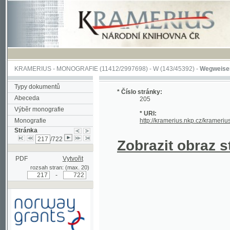
KRAMERIUS
-
MONOGRAFIE
(11412/2997698) -
W (143/45392)
-
Wegweiser durch 
Typy dokumentů
* Číslo stránky:
Abeceda
205
Výběr monografie
* URI:
Monografie
http://kramerius.nkp.cz/kramerius/hand
Stránka
/722
Zobrazit obraz strá
PDF
Vytvořit
rozsah stran: (max. 20)
-
Podpořeno grantem z Norska
prostřednictvím Norského