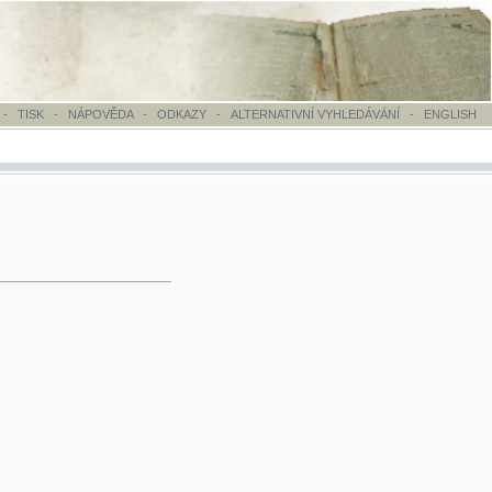
OVĚDA
-
ODKAZY
-
ALTERNATIVNÍ VYHLEDÁVÁNÍ
-
ENGLISH