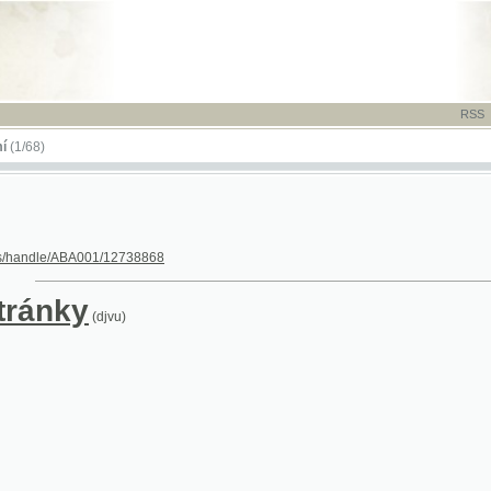
RSS
-
TISK
-
NÁP
dle/ABA001/12738868
nky
(djvu)