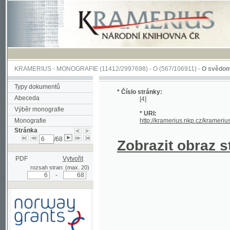
KRAMERIUS
-
MONOGRAFIE
(11412/2997698) -
O (567/106911)
-
O svědomí
(1/68)
Typy dokumentů
* Číslo stránky:
Abeceda
[4]
Výběr monografie
* URI:
Monografie
http://kramerius.nkp.cz/kramerius/han
Stránka
/68
Zobrazit obraz strá
PDF
Vytvořit
rozsah stran: (max. 20)
-
Podpořeno grantem z Norska
prostřednictvím Norského