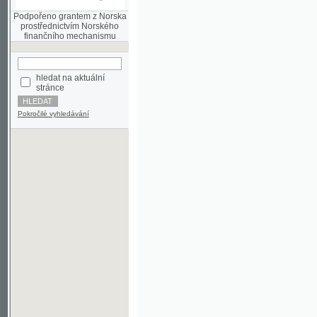
finančního mechanismu
hledat na aktuální
stránce
Pokročilé vyhledávání
©2003-2010
Developed
under GNU GPL
by
Qbizm
,
NKČR
and
KNAV