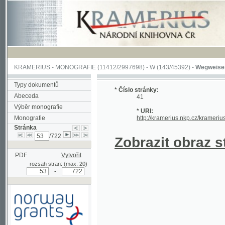
KRAMERIUS
-
MONOGRAFIE
(11412/2997698) -
W (143/45392)
-
Wegweiser durch 
Typy dokumentů
* Číslo stránky:
Abeceda
41
Výběr monografie
* URI:
Monografie
http://kramerius.nkp.cz/kramerius/hand
Stránka
/722
Zobrazit obraz strá
PDF
Vytvořit
rozsah stran: (max. 20)
-
Podpořeno grantem z Norska
prostřednictvím Norského