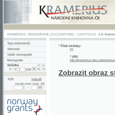
KRAMERIUS
-
MONOGRAFIE
(11412/2997698) -
J (297/76113)
-
J.A. Komenského Laby
Typy dokumentů
* Číslo stránky:
Abeceda
[2]
Výběr monografie
* URI:
Monografie
http://kramerius.nkp.cz/kramerius/hand
Stránka
/190
Zobrazit obraz strá
PDF
Vytvořit
rozsah stran: (max. 20)
-
Podpořeno grantem z Norska
prostřednictvím Norského