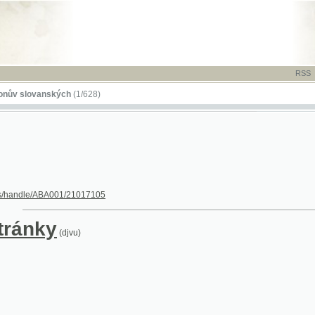
RSS
-
TISK
-
NÁP
ovanských
(1/628)
dle/ABA001/21017105
nky
(djvu)