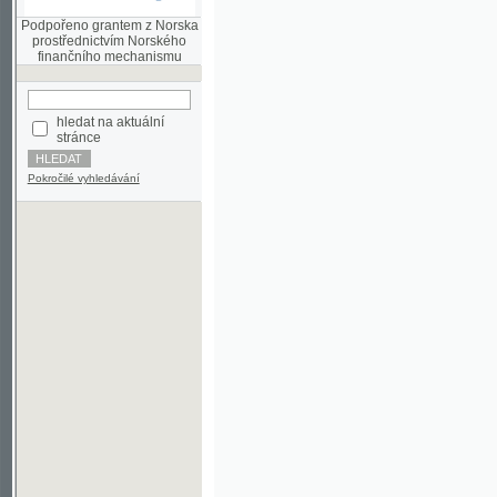
finančního mechanismu
hledat na aktuální
stránce
Pokročilé vyhledávání
©2003-2010
Developed
under GNU GPL
by
Qbizm
,
NKČR
and
KNAV