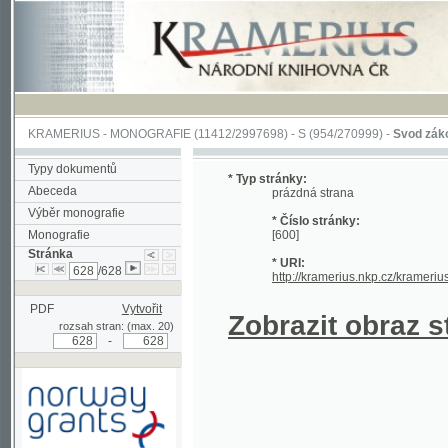
KRAMERIUS
-
MONOGRAFIE
(11412/2997698) -
S (954/270999)
-
Svod zákonův sl
Typy dokumentů
* Typ stránky:
Abeceda
prázdná strana
Výběr monografie
* Číslo stránky:
Monografie
[600]
Stránka
* URI:
/628
http://kramerius.nkp.cz/kramerius/han
PDF
Vytvořit
Zobrazit obraz strá
rozsah stran: (max. 20)
-
Podpořeno grantem z Norska
prostřednictvím Norského