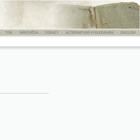
OVĚDA
-
ODKAZY
-
ALTERNATIVNÍ VYHLEDÁVÁNÍ
-
ENGLISH