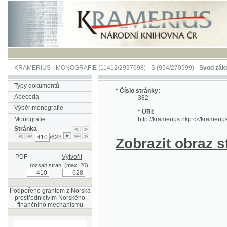
KRAMERIUS
-
MONOGRAFIE
(11412/2997698) -
S (954/270999)
-
Svod zákonův sl
Typy dokumentů
* Číslo stránky:
Abeceda
382
Výběr monografie
* URI:
Monografie
http://kramerius.nkp.cz/kramerius/han
Stránka
/628
Zobrazit obraz strá
PDF
Vytvořit
rozsah stran: (max. 20)
-
Podpořeno grantem z Norska
prostřednictvím Norského
finančního mechanismu
hledat na aktuální
stránce