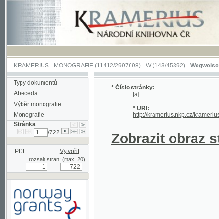
KRAMERIUS
-
MONOGRAFIE
(11412/2997698) -
W (143/45392)
-
Wegweiser durch 
Typy dokumentů
* Číslo stránky:
Abeceda
[a]
Výběr monografie
* URI:
Monografie
http://kramerius.nkp.cz/kramerius/hand
Stránka
/722
Zobrazit obraz strá
PDF
Vytvořit
rozsah stran: (max. 20)
-
Podpořeno grantem z Norska
prostřednictvím Norského