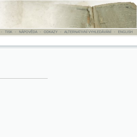
OVĚDA
-
ODKAZY
-
ALTERNATIVNÍ VYHLEDÁVÁNÍ
-
ENGLISH