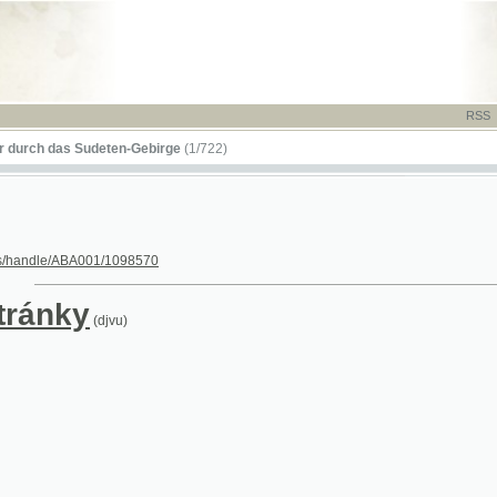
RSS
-
TISK
-
NÁP
das Sudeten-Gebirge
(1/722)
le/ABA001/1098570
nky
(djvu)