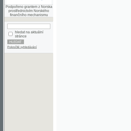
finančního mechanismu
hledat na aktuální
stránce
Pokročilé vyhledávání
©2003-2010
Developed
under GNU GPL
by
Qbizm
,
NKČR
and
KNAV