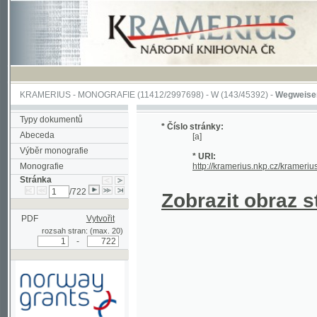
KRAMERIUS
-
MONOGRAFIE
(11412/2997698) -
W (143/45392)
-
Wegweiser durch 
Typy dokumentů
* Číslo stránky:
Abeceda
[a]
Výběr monografie
* URI:
Monografie
http://kramerius.nkp.cz/kramerius/hand
Stránka
/722
Zobrazit obraz strá
PDF
Vytvořit
rozsah stran: (max. 20)
-
Podpořeno grantem z Norska
prostřednictvím Norského