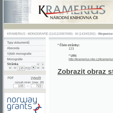
KRAMERIUS
-
MONOGRAFIE
(11412/2997698) -
W (143/45392)
-
Wegweiser durch 
Typy dokumentů
* Číslo stránky:
Abeceda
123
Výběr monografie
* URI:
Monografie
http://kramerius.nkp.cz/kramerius/hand
Stránka
/722
Zobrazit obraz strá
PDF
Vytvořit
rozsah stran: (max. 20)
-
Podpořeno grantem z Norska
prostřednictvím Norského