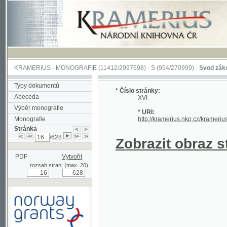
KRAMERIUS
-
MONOGRAFIE
(11412/2997698) -
S (954/270999)
-
Svod zákonův sl
Typy dokumentů
* Číslo stránky:
Abeceda
XVI
Výběr monografie
* URI:
Monografie
http://kramerius.nkp.cz/kramerius/han
Stránka
/628
Zobrazit obraz strá
PDF
Vytvořit
rozsah stran: (max. 20)
-
Podpořeno grantem z Norska
prostřednictvím Norského