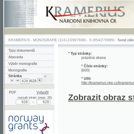
KRAMERIUS
-
MONOGRAFIE
(11412/2997698) -
S (954/270999)
-
Svod zákonův sl
Typy dokumentů
* Typ stránky:
Abeceda
prázdná strana
Výběr monografie
* Číslo stránky:
Monografie
[600]
Stránka
* URI:
/628
http://kramerius.nkp.cz/kramerius/han
PDF
Vytvořit
Zobrazit obraz strá
rozsah stran: (max. 20)
-
Podpořeno grantem z Norska
prostřednictvím Norského