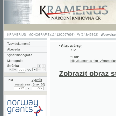
KRAMERIUS
-
MONOGRAFIE
(11412/2997698) -
W (143/45392)
-
Wegweiser durch 
Typy dokumentů
* Číslo stránky:
Abeceda
712
Výběr monografie
* URI:
Monografie
http://kramerius.nkp.cz/kramerius/hand
Stránka
/722
Zobrazit obraz strá
PDF
Vytvořit
rozsah stran: (max. 20)
-
Podpořeno grantem z Norska
prostřednictvím Norského