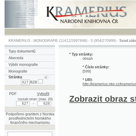
KRAMERIUS
-
MONOGRAFIE
(11412/2997698) -
S (954/270999)
-
Svod zákonův sl
Typy dokumentů
* Typ stránky:
Abeceda
obsah
Výběr monografie
* Číslo stránky:
Monografie
[599]
Stránka
* URI:
/628
http://kramerius.nkp.cz/kramerius/han
PDF
Vytvořit
Zobrazit obraz strá
rozsah stran: (max. 20)
-
Podpořeno grantem z Norska
prostřednictvím Norského
finančního mechanismu
hledat na aktuální
stránce