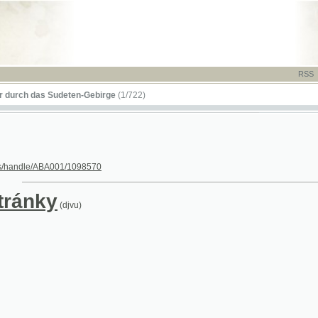
RSS
-
TISK
-
NÁP
das Sudeten-Gebirge
(1/722)
le/ABA001/1098570
nky
(djvu)