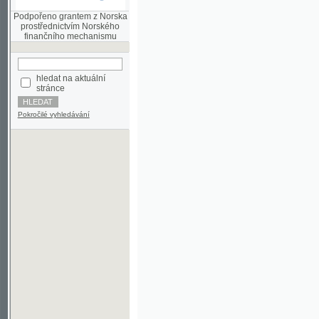
finančního mechanismu
hledat na aktuální
stránce
Pokročilé vyhledávání
©2003-2010
Developed
under GNU GPL
by
Qbizm
,
NKČR
and
KNAV