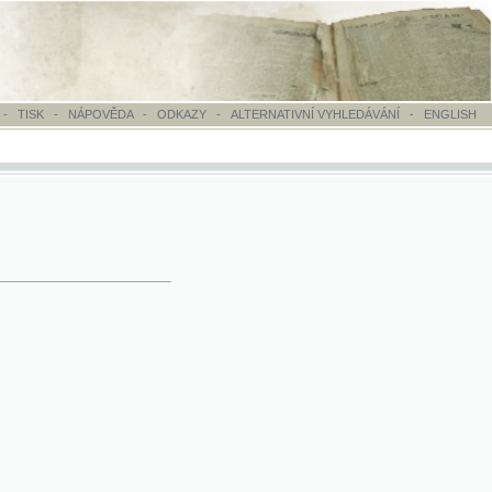
OVĚDA
-
ODKAZY
-
ALTERNATIVNÍ VYHLEDÁVÁNÍ
-
ENGLISH