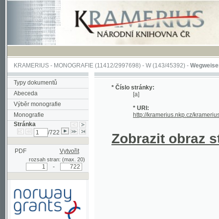
KRAMERIUS
-
MONOGRAFIE
(11412/2997698) -
W (143/45392)
-
Wegweiser durch 
Typy dokumentů
* Číslo stránky:
Abeceda
[a]
Výběr monografie
* URI:
Monografie
http://kramerius.nkp.cz/kramerius/hand
Stránka
/722
Zobrazit obraz strá
PDF
Vytvořit
rozsah stran: (max. 20)
-
Podpořeno grantem z Norska
prostřednictvím Norského