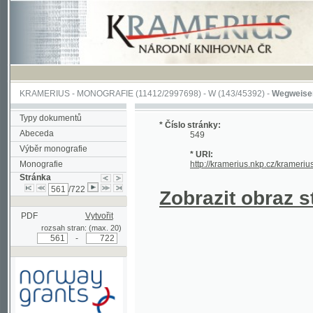
KRAMERIUS
-
MONOGRAFIE
(11412/2997698) -
W (143/45392)
-
Wegweiser durch 
Typy dokumentů
* Číslo stránky:
Abeceda
549
Výběr monografie
* URI:
Monografie
http://kramerius.nkp.cz/kramerius/hand
Stránka
/722
Zobrazit obraz strá
PDF
Vytvořit
rozsah stran: (max. 20)
-
Podpořeno grantem z Norska
prostřednictvím Norského