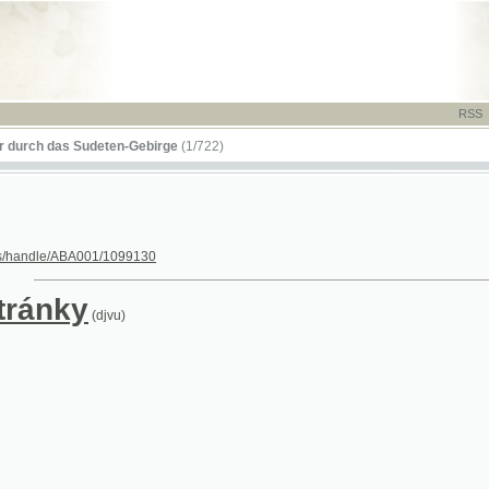
RSS
-
TISK
-
NÁP
das Sudeten-Gebirge
(1/722)
le/ABA001/1099130
nky
(djvu)