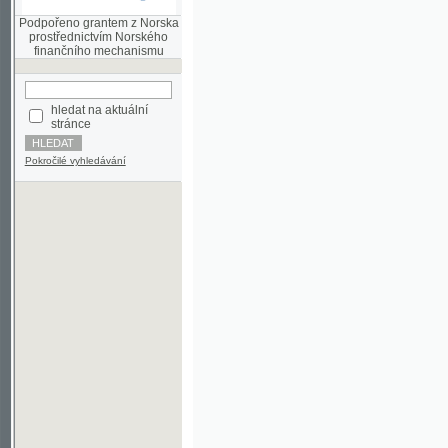
finančního mechanismu
hledat na aktuální
stránce
Pokročilé vyhledávání
©2003-2010
Developed
under GNU GPL
by
Qbizm
,
NKČR
and
KNAV