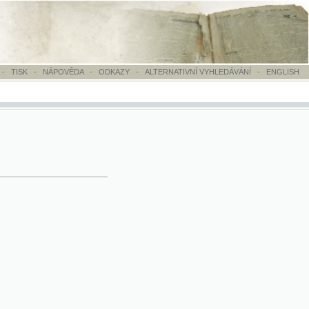
OVĚDA
-
ODKAZY
-
ALTERNATIVNÍ VYHLEDÁVÁNÍ
-
ENGLISH