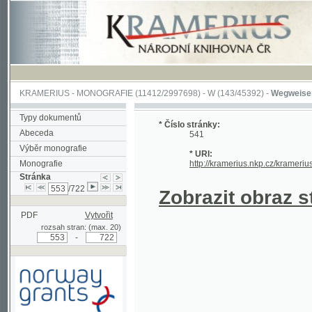
KRAMERIUS
-
MONOGRAFIE
(11412/2997698) -
W (143/45392)
-
Wegweiser durch 
Typy dokumentů
* Číslo stránky:
Abeceda
541
Výběr monografie
* URI:
Monografie
http://kramerius.nkp.cz/kramerius/hand
Stránka
/722
Zobrazit obraz strá
PDF
Vytvořit
rozsah stran: (max. 20)
-
Podpořeno grantem z Norska
prostřednictvím Norského