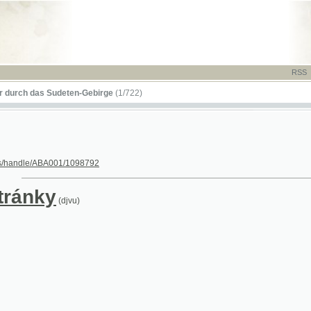
RSS
-
TISK
-
NÁP
das Sudeten-Gebirge
(1/722)
le/ABA001/1098792
nky
(djvu)