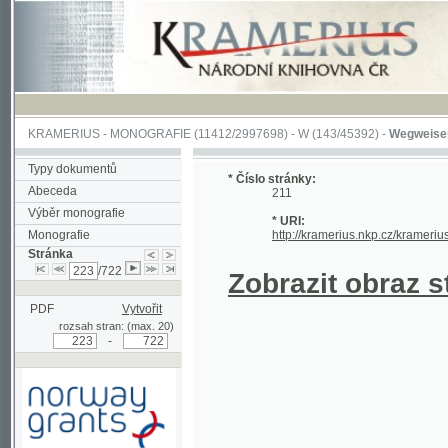
KRAMERIUS
-
MONOGRAFIE
(11412/2997698) -
W (143/45392)
-
Wegweiser durch 
Typy dokumentů
* Číslo stránky:
Abeceda
211
Výběr monografie
* URI:
Monografie
http://kramerius.nkp.cz/kramerius/hand
Stránka
/722
Zobrazit obraz strá
PDF
Vytvořit
rozsah stran: (max. 20)
-
Podpořeno grantem z Norska
prostřednictvím Norského