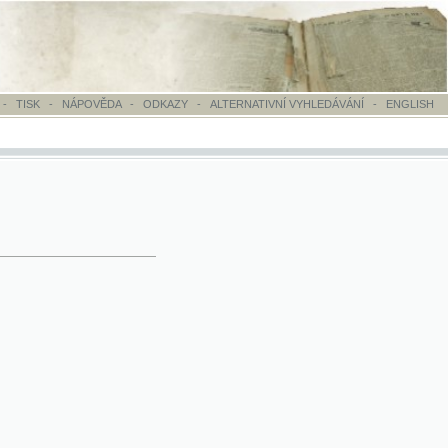
OVĚDA
-
ODKAZY
-
ALTERNATIVNÍ VYHLEDÁVÁNÍ
-
ENGLISH