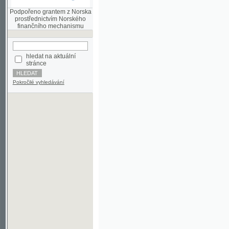
finančního mechanismu
hledat na aktuální
stránce
Pokročilé vyhledávání
©2003-2010
Developed
under GNU GPL
by
Qbizm
,
NKČR
and
KNAV