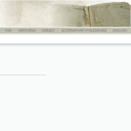
OVĚDA
-
ODKAZY
-
ALTERNATIVNÍ VYHLEDÁVÁNÍ
-
ENGLISH