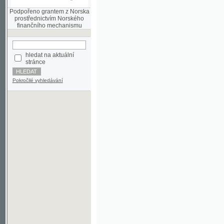
finančního mechanismu
hledat na aktuální
stránce
Pokročilé vyhledávání
©2003-2010
Developed
under GNU GPL
by
Qbizm
,
NKČR
and
KNAV