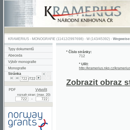
KRAMERIUS
-
MONOGRAFIE
(11412/2997698) -
W (143/45392)
-
Wegweiser durch 
Typy dokumentů
* Číslo stránky:
Abeceda
712
Výběr monografie
* URI:
Monografie
http://kramerius.nkp.cz/kramerius/hand
Stránka
/722
Zobrazit obraz strá
PDF
Vytvořit
rozsah stran: (max. 20)
-
Podpořeno grantem z Norska
prostřednictvím Norského