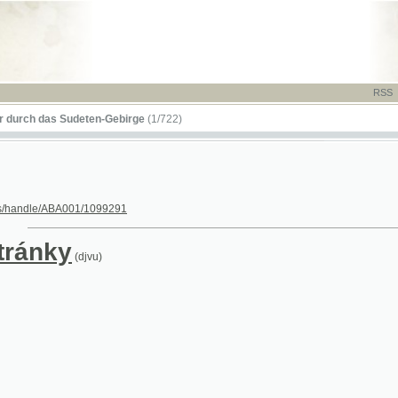
RSS
-
TISK
-
NÁP
das Sudeten-Gebirge
(1/722)
le/ABA001/1099291
nky
(djvu)