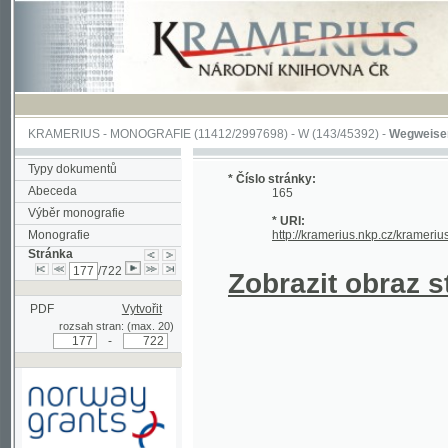
KRAMERIUS
-
MONOGRAFIE
(11412/2997698) -
W (143/45392)
-
Wegweiser durch 
Typy dokumentů
* Číslo stránky:
Abeceda
165
Výběr monografie
* URI:
Monografie
http://kramerius.nkp.cz/kramerius/hand
Stránka
/722
Zobrazit obraz strá
PDF
Vytvořit
rozsah stran: (max. 20)
-
Podpořeno grantem z Norska
prostřednictvím Norského