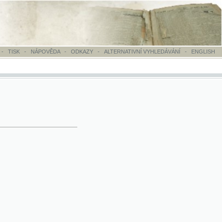
OVĚDA
-
ODKAZY
-
ALTERNATIVNÍ VYHLEDÁVÁNÍ
-
ENGLISH