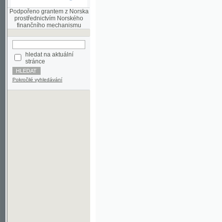
finančního mechanismu
hledat na aktuální
stránce
Pokročilé vyhledávání
©2003-2010
Developed
under GNU GPL
by
Qbizm
,
NKČR
and
KNAV