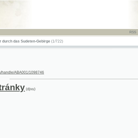
RSS
-
TISK
-
NÁP
das Sudeten-Gebirge
(1/722)
le/ABA001/1098746
nky
(djvu)