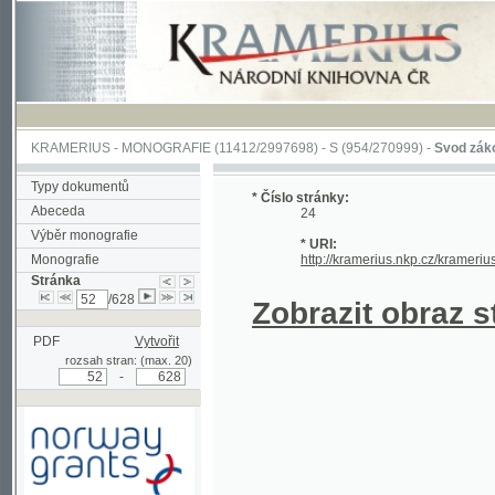
KRAMERIUS
-
MONOGRAFIE
(11412/2997698) -
S (954/270999)
-
Svod zákonův sl
Typy dokumentů
* Číslo stránky:
Abeceda
24
Výběr monografie
* URI:
Monografie
http://kramerius.nkp.cz/kramerius/han
Stránka
/628
Zobrazit obraz strá
PDF
Vytvořit
rozsah stran: (max. 20)
-
Podpořeno grantem z Norska
prostřednictvím Norského