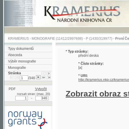
KRAMERIUS
-
MONOGRAFIE
(11412/2997698) -
P (1430/319977)
-
První Češka
(1/
Typy dokumentů
* Typ stránky:
Abeceda
přední deska
Výběr monografie
* Číslo stránky:
Monografie
[a]
Stránka
* URI:
/346
http://kramerius.nkp.cz/kramerius/han
PDF
Vytvořit
Zobrazit obraz strá
rozsah stran: (max. 20)
-
Podpořeno grantem z Norska
prostřednictvím Norského