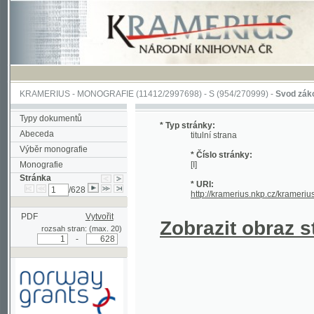
KRAMERIUS
-
MONOGRAFIE
(11412/2997698) -
S (954/270999)
-
Svod zákonův sl
Typy dokumentů
* Typ stránky:
Abeceda
titulní strana
Výběr monografie
* Číslo stránky:
Monografie
[I]
Stránka
* URI:
/628
http://kramerius.nkp.cz/kramerius/han
PDF
Vytvořit
Zobrazit obraz strá
rozsah stran: (max. 20)
-
Podpořeno grantem z Norska
prostřednictvím Norského