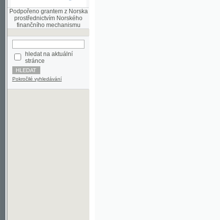
finančního mechanismu
hledat na aktuální
stránce
Pokročilé vyhledávání
©2003-2010
Developed
under GNU GPL
by
Qbizm
,
NKČR
and
KNAV