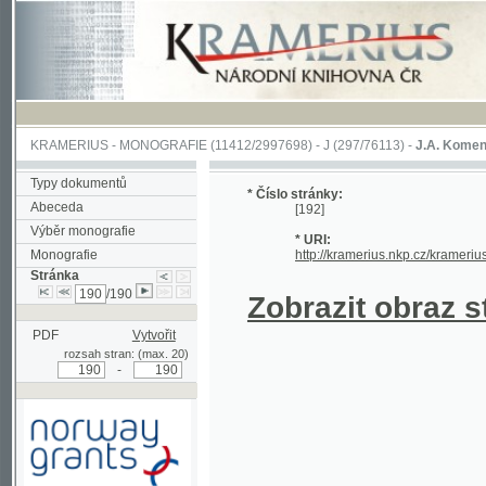
KRAMERIUS
-
MONOGRAFIE
(11412/2997698) -
J (297/76113)
-
J.A. Komenského Laby
Typy dokumentů
* Číslo stránky:
Abeceda
[192]
Výběr monografie
* URI:
Monografie
http://kramerius.nkp.cz/kramerius/hand
Stránka
/190
Zobrazit obraz strá
PDF
Vytvořit
rozsah stran: (max. 20)
-
Podpořeno grantem z Norska
prostřednictvím Norského