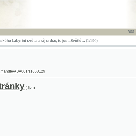
RSS
-
TISK
-
NÁP
rint světa a ráj srdce, to jest, Světlé ...
(1/190)
le/ABA001/11668129
nky
(djvu)