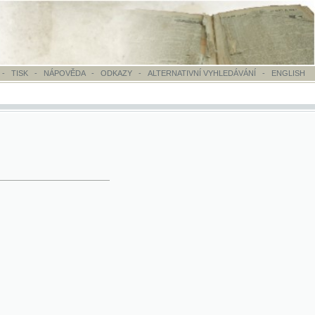
OVĚDA
-
ODKAZY
-
ALTERNATIVNÍ VYHLEDÁVÁNÍ
-
ENGLISH