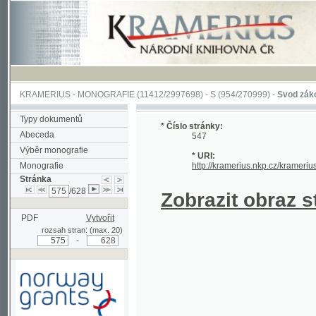
KRAMERIUS
-
MONOGRAFIE
(11412/2997698) -
S (954/270999)
-
Svod zákonův sl
Typy dokumentů
* Číslo stránky:
Abeceda
547
Výběr monografie
* URI:
Monografie
http://kramerius.nkp.cz/kramerius/han
Stránka
/628
Zobrazit obraz strá
PDF
Vytvořit
rozsah stran: (max. 20)
-
Podpořeno grantem z Norska
prostřednictvím Norského