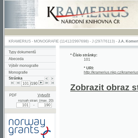
KRAMERIUS
-
MONOGRAFIE
(11412/2997698) -
J (297/76113)
-
J.A. Komenského Laby
Typy dokumentů
* Číslo stránky:
Abeceda
101
Výběr monografie
* URI:
Monografie
http://kramerius.nkp.cz/kramerius/hand
Stránka
/190
Zobrazit obraz strá
PDF
Vytvořit
rozsah stran: (max. 20)
-
Podpořeno grantem z Norska
prostřednictvím Norského