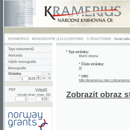
KRAMERIUS
-
MONOGRAFIE
(11412/2997698) -
S (954/270999)
-
Svod zákonův sl
Typy dokumentů
* Typ stránky:
Abeceda
titulní strana
Výběr monografie
* Číslo stránky:
Monografie
[I]
Stránka
* URI:
/628
http://kramerius.nkp.cz/kramerius/han
PDF
Vytvořit
Zobrazit obraz strá
rozsah stran: (max. 20)
-
Podpořeno grantem z Norska
prostřednictvím Norského