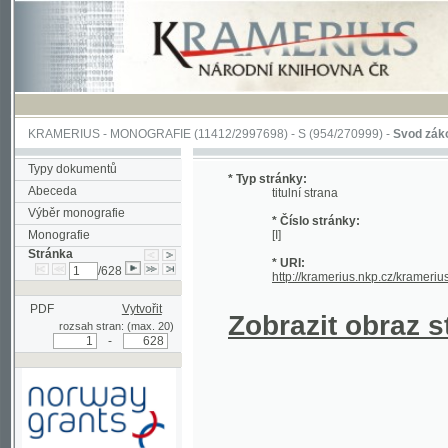
KRAMERIUS
-
MONOGRAFIE
(11412/2997698) -
S (954/270999)
-
Svod zákonův sl
Typy dokumentů
* Typ stránky:
Abeceda
titulní strana
Výběr monografie
* Číslo stránky:
Monografie
[I]
Stránka
* URI:
/628
http://kramerius.nkp.cz/kramerius/han
PDF
Vytvořit
Zobrazit obraz strá
rozsah stran: (max. 20)
-
Podpořeno grantem z Norska
prostřednictvím Norského