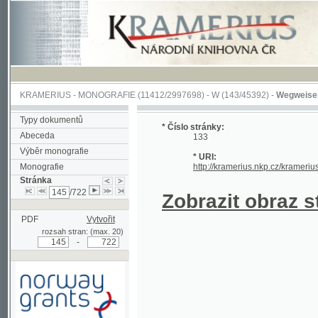
KRAMERIUS
-
MONOGRAFIE
(11412/2997698) -
W (143/45392)
-
Wegweiser durch 
Typy dokumentů
* Číslo stránky:
Abeceda
133
Výběr monografie
* URI:
Monografie
http://kramerius.nkp.cz/kramerius/hand
Stránka
/722
Zobrazit obraz strá
PDF
Vytvořit
rozsah stran: (max. 20)
-
Podpořeno grantem z Norska
prostřednictvím Norského