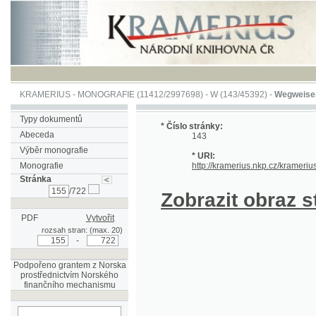
KRAMERIUS
-
MONOGRAFIE
(11412/2997698) -
W (143/45392)
-
Wegweiser durch 
Typy dokumentů
* Číslo stránky:
Abeceda
143
Výběr monografie
* URI:
Monografie
http://kramerius.nkp.cz/kramerius/hand
Stránka
/722
Zobrazit obraz strá
PDF
Vytvořit
rozsah stran: (max. 20)
-
Podpořeno grantem z Norska
prostřednictvím Norského
finančního mechanismu
hledat na aktuální
stránce