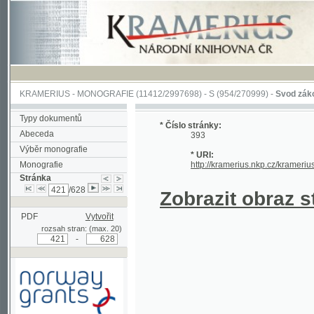
KRAMERIUS
-
MONOGRAFIE
(11412/2997698) -
S (954/270999)
-
Svod zákonův sl
Typy dokumentů
* Číslo stránky:
Abeceda
393
Výběr monografie
* URI:
Monografie
http://kramerius.nkp.cz/kramerius/han
Stránka
/628
Zobrazit obraz strá
PDF
Vytvořit
rozsah stran: (max. 20)
-
Podpořeno grantem z Norska
prostřednictvím Norského