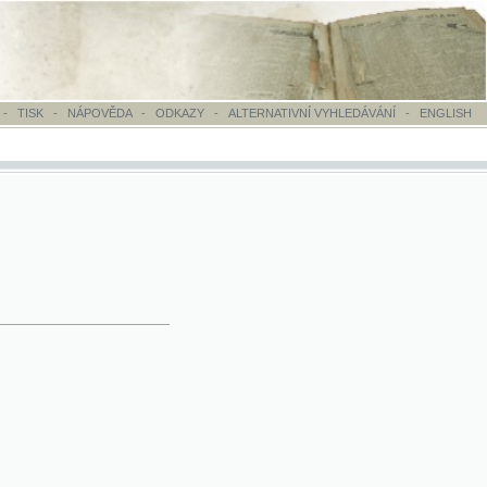
OVĚDA
-
ODKAZY
-
ALTERNATIVNÍ VYHLEDÁVÁNÍ
-
ENGLISH