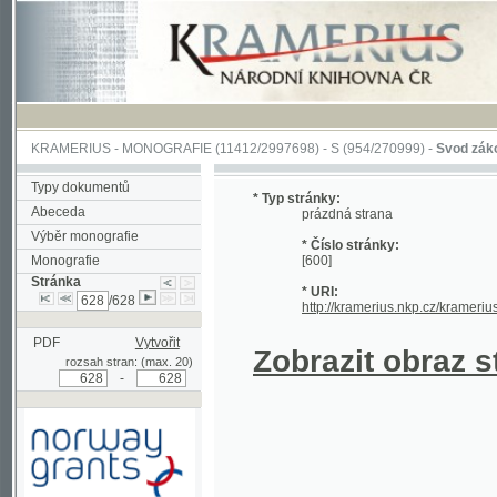
KRAMERIUS
-
MONOGRAFIE
(11412/2997698) -
S (954/270999)
-
Svod zákonův sl
Typy dokumentů
* Typ stránky:
Abeceda
prázdná strana
Výběr monografie
* Číslo stránky:
Monografie
[600]
Stránka
* URI:
/628
http://kramerius.nkp.cz/kramerius/han
PDF
Vytvořit
Zobrazit obraz strá
rozsah stran: (max. 20)
-
Podpořeno grantem z Norska
prostřednictvím Norského