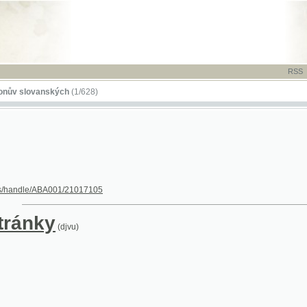
RSS
-
TISK
-
NÁP
ovanských
(1/628)
dle/ABA001/21017105
nky
(djvu)