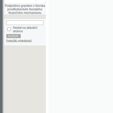
finančního mechanismu
hledat na aktuální
stránce
Pokročilé vyhledávání
©2003-2010
Developed
under GNU GPL
by
Qbizm
,
NKČR
and
KNAV