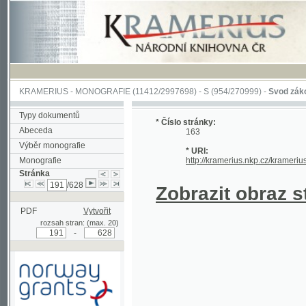
KRAMERIUS
-
MONOGRAFIE
(11412/2997698) -
S (954/270999)
-
Svod zákonův sl
Typy dokumentů
* Číslo stránky:
Abeceda
163
Výběr monografie
* URI:
Monografie
http://kramerius.nkp.cz/kramerius/han
Stránka
/628
Zobrazit obraz strá
PDF
Vytvořit
rozsah stran: (max. 20)
-
Podpořeno grantem z Norska
prostřednictvím Norského