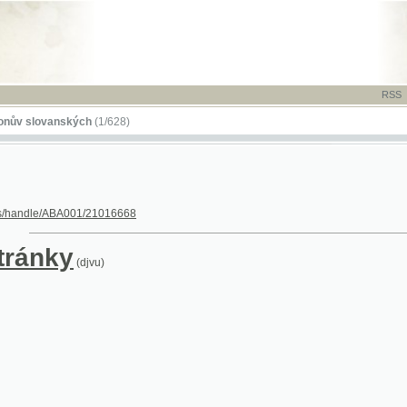
RSS
-
TISK
-
NÁP
ovanských
(1/628)
dle/ABA001/21016668
nky
(djvu)