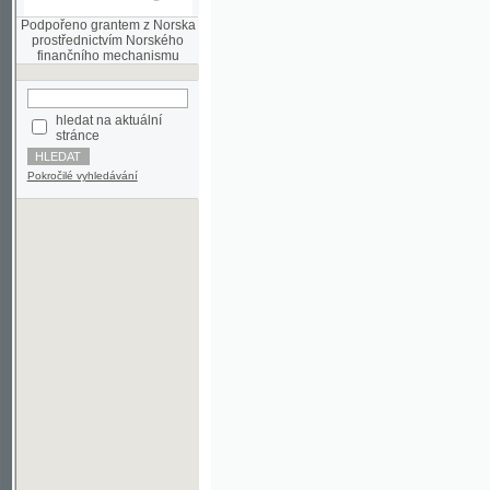
finančního mechanismu
hledat na aktuální
stránce
Pokročilé vyhledávání
©2003-2010
Developed
under GNU GPL
by
Qbizm
,
NKČR
and
KNAV