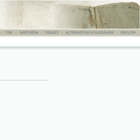
OVĚDA
-
ODKAZY
-
ALTERNATIVNÍ VYHLEDÁVÁNÍ
-
ENGLISH