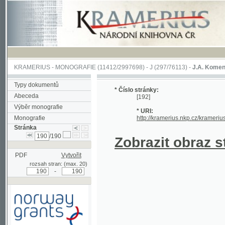
KRAMERIUS
-
MONOGRAFIE
(11412/2997698) -
J (297/76113)
-
J.A. Komenského Laby
Typy dokumentů
* Číslo stránky:
Abeceda
[192]
Výběr monografie
* URI:
Monografie
http://kramerius.nkp.cz/kramerius/hand
Stránka
/190
Zobrazit obraz strá
PDF
Vytvořit
rozsah stran: (max. 20)
-
Podpořeno grantem z Norska
prostřednictvím Norského