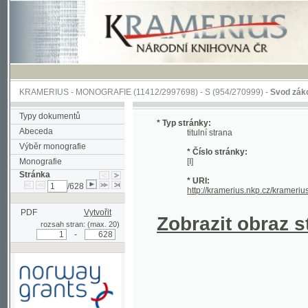
KRAMERIUS
-
MONOGRAFIE
(11412/2997698) -
S (954/270999)
-
Svod zákonův sl
Typy dokumentů
* Typ stránky:
Abeceda
titulní strana
Výběr monografie
* Číslo stránky:
Monografie
[I]
Stránka
* URI:
/628
http://kramerius.nkp.cz/kramerius/han
PDF
Vytvořit
Zobrazit obraz strá
rozsah stran: (max. 20)
-
Podpořeno grantem z Norska
prostřednictvím Norského