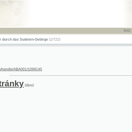
RSS
-
TISK
-
NÁP
das Sudeten-Gebirge
(1/722)
le/ABA001/1099145
nky
(djvu)