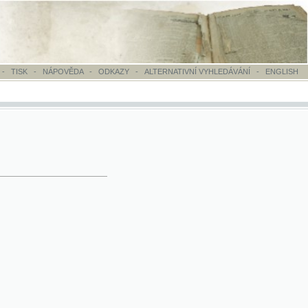
OVĚDA
-
ODKAZY
-
ALTERNATIVNÍ VYHLEDÁVÁNÍ
-
ENGLISH