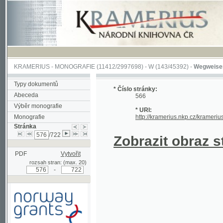
KRAMERIUS
-
MONOGRAFIE
(11412/2997698) -
W (143/45392)
-
Wegweiser durch 
Typy dokumentů
* Číslo stránky:
Abeceda
566
Výběr monografie
* URI:
Monografie
http://kramerius.nkp.cz/kramerius/hand
Stránka
/722
Zobrazit obraz strá
PDF
Vytvořit
rozsah stran: (max. 20)
-
Podpořeno grantem z Norska
prostřednictvím Norského