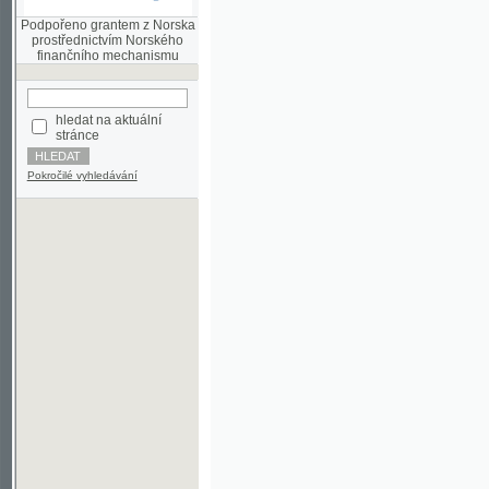
finančního mechanismu
hledat na aktuální
stránce
Pokročilé vyhledávání
©2003-2010
Developed
under GNU GPL
by
Qbizm
,
NKČR
and
KNAV