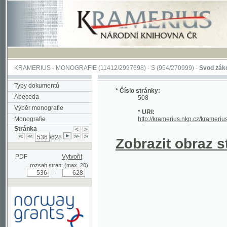
KRAMERIUS
-
MONOGRAFIE
(11412/2997698) -
S (954/270999)
-
Svod zákonův sl
Typy dokumentů
* Číslo stránky:
Abeceda
508
Výběr monografie
* URI:
Monografie
http://kramerius.nkp.cz/kramerius/han
Stránka
/628
Zobrazit obraz strá
PDF
Vytvořit
rozsah stran: (max. 20)
-
Podpořeno grantem z Norska
prostřednictvím Norského