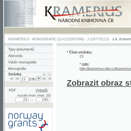
KRAMERIUS
-
MONOGRAFIE
(11412/2997698) -
J (297/76113)
-
J.A. Komenského Laby
Typy dokumentů
* Číslo stránky:
Abeceda
23
Výběr monografie
* URI:
Monografie
http://kramerius.nkp.cz/kramerius/hand
Stránka
/190
Zobrazit obraz strá
PDF
Vytvořit
rozsah stran: (max. 20)
-
Podpořeno grantem z Norska
prostřednictvím Norského