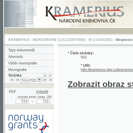
KRAMERIUS
-
MONOGRAFIE
(11412/2997698) -
W (143/45392)
-
Wegweiser durch 
Typy dokumentů
* Číslo stránky:
Abeceda
502
Výběr monografie
* URI:
Monografie
http://kramerius.nkp.cz/kramerius/hand
Stránka
/722
Zobrazit obraz strá
PDF
Vytvořit
rozsah stran: (max. 20)
-
Podpořeno grantem z Norska
prostřednictvím Norského