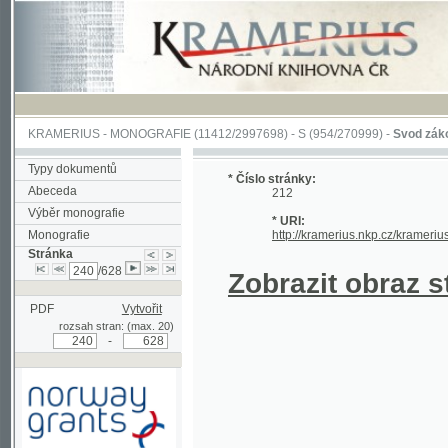
KRAMERIUS
-
MONOGRAFIE
(11412/2997698) -
S (954/270999)
-
Svod zákonův sl
Typy dokumentů
* Číslo stránky:
Abeceda
212
Výběr monografie
* URI:
Monografie
http://kramerius.nkp.cz/kramerius/han
Stránka
/628
Zobrazit obraz strá
PDF
Vytvořit
rozsah stran: (max. 20)
-
Podpořeno grantem z Norska
prostřednictvím Norského