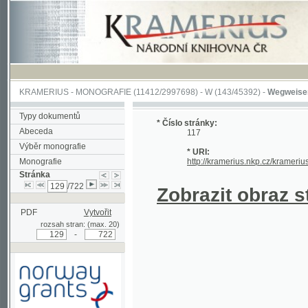
KRAMERIUS
-
MONOGRAFIE
(11412/2997698) -
W (143/45392)
-
Wegweiser durch 
Typy dokumentů
* Číslo stránky:
Abeceda
117
Výběr monografie
* URI:
Monografie
http://kramerius.nkp.cz/kramerius/hand
Stránka
/722
Zobrazit obraz strá
PDF
Vytvořit
rozsah stran: (max. 20)
-
Podpořeno grantem z Norska
prostřednictvím Norského