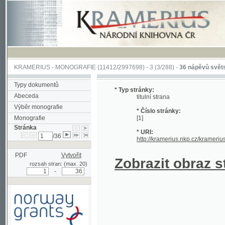
KRAMERIUS
-
MONOGRAFIE
(11412/2997698) -
3 (3/288)
-
36 nápěvů světských písn
Typy dokumentů
* Typ stránky:
Abeceda
titulní strana
Výběr monografie
* Číslo stránky:
Monografie
[1]
Stránka
* URI:
/36
http://kramerius.nkp.cz/kramerius/han
PDF
Vytvořit
Zobrazit obraz strá
rozsah stran: (max. 20)
-
Podpořeno grantem z Norska
prostřednictvím Norského