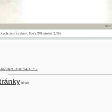
RSS
-
TISK
-
NÁP
í českého lidu z XVI. století
(1/36)
dle/ABA001/24716719
nky
(djvu)