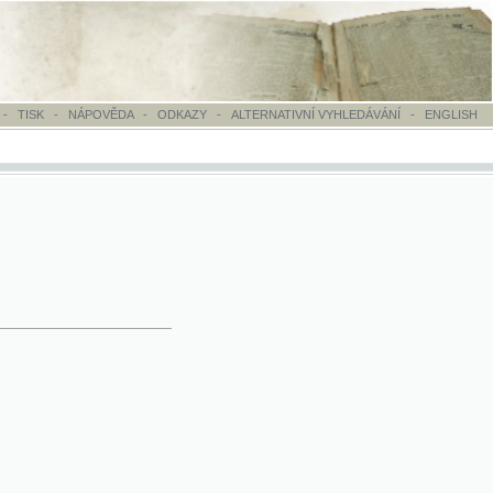
OVĚDA
-
ODKAZY
-
ALTERNATIVNÍ VYHLEDÁVÁNÍ
-
ENGLISH