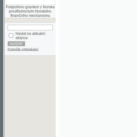
finančního mechanismu
hledat na aktuální
stránce
Pokročilé vyhledávání
©2003-2010
Developed
under GNU GPL
by
Qbizm
,
NKČR
and
KNAV