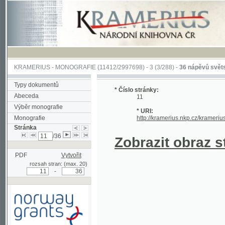
KRAMERIUS
-
MONOGRAFIE
(11412/2997698) -
3 (3/288)
-
36 nápěvů světských písn
Typy dokumentů
* Číslo stránky:
Abeceda
11
Výběr monografie
* URI:
Monografie
http://kramerius.nkp.cz/kramerius/han
Stránka
/36
Zobrazit obraz strá
PDF
Vytvořit
rozsah stran: (max. 20)
-
Podpořeno grantem z Norska
prostřednictvím Norského