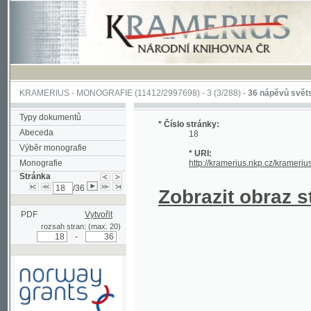
KRAMERIUS
-
MONOGRAFIE
(11412/2997698) -
3 (3/288)
-
36 nápěvů světských písn
Typy dokumentů
* Číslo stránky:
Abeceda
18
Výběr monografie
* URI:
Monografie
http://kramerius.nkp.cz/kramerius/han
Stránka
/36
Zobrazit obraz strá
PDF
Vytvořit
rozsah stran: (max. 20)
-
Podpořeno grantem z Norska
prostřednictvím Norského