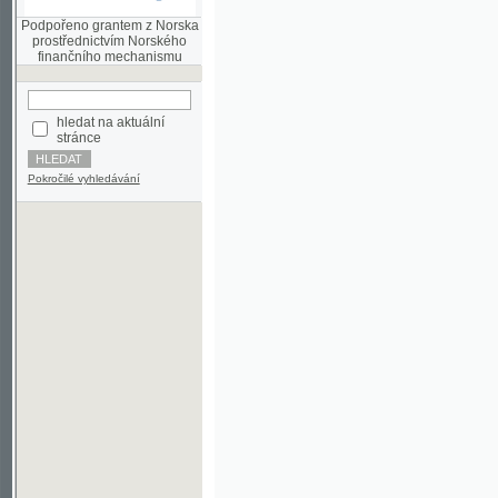
finančního mechanismu
hledat na aktuální
stránce
Pokročilé vyhledávání
©2003-2010
Developed
under GNU GPL
by
Qbizm
,
NKČR
and
KNAV