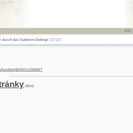
RSS
-
TISK
-
NÁP
das Sudeten-Gebirge
(1/722)
le/ABA001/1098907
nky
(djvu)