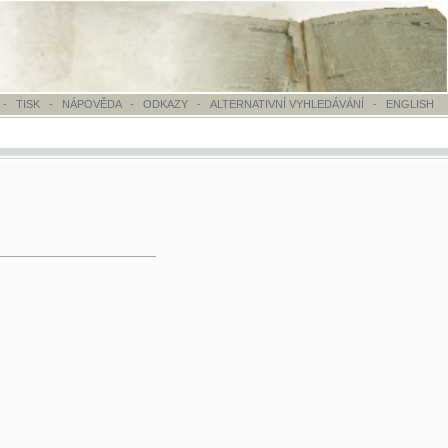
OVĚDA
-
ODKAZY
-
ALTERNATIVNÍ VYHLEDÁVÁNÍ
-
ENGLISH