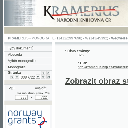
KRAMERIUS
-
MONOGRAFIE
(11412/2997698) -
W (143/45392)
-
Wegweiser durch 
Typy dokumentů
* Číslo stránky:
Abeceda
326
Výběr monografie
* URI:
Monografie
http://kramerius.nkp.cz/kramerius/hand
Stránka
/722
Zobrazit obraz strá
PDF
Vytvořit
rozsah stran: (max. 20)
-
Podpořeno grantem z Norska
prostřednictvím Norského