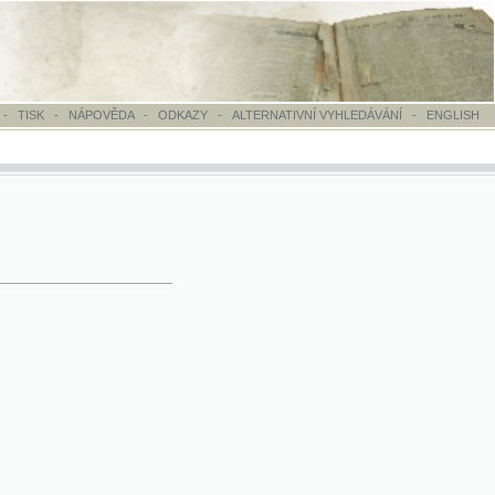
OVĚDA
-
ODKAZY
-
ALTERNATIVNÍ VYHLEDÁVÁNÍ
-
ENGLISH