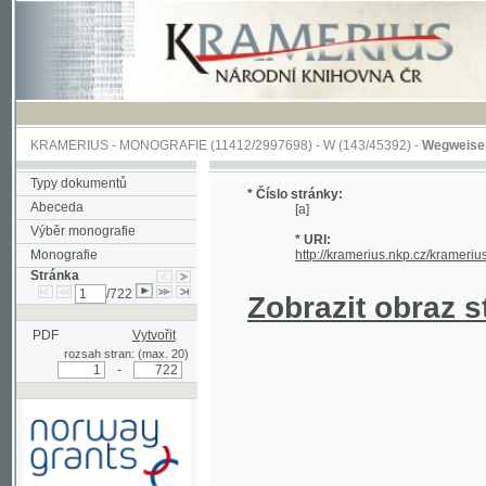
KRAMERIUS
-
MONOGRAFIE
(11412/2997698) -
W (143/45392)
-
Wegweiser durch 
Typy dokumentů
* Číslo stránky:
Abeceda
[a]
Výběr monografie
* URI:
Monografie
http://kramerius.nkp.cz/kramerius/hand
Stránka
/722
Zobrazit obraz strá
PDF
Vytvořit
rozsah stran: (max. 20)
-
Podpořeno grantem z Norska
prostřednictvím Norského