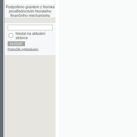
finančního mechanismu
hledat na aktuální
stránce
Pokročilé vyhledávání
©2003-2010
Developed
under GNU GPL
by
Qbizm
,
NKČR
and
KNAV