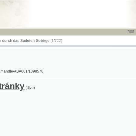
RSS
-
TISK
-
NÁP
das Sudeten-Gebirge
(1/722)
le/ABA001/1098570
nky
(djvu)