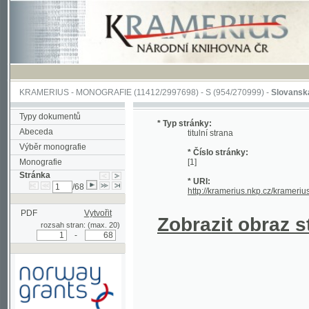
KRAMERIUS
-
MONOGRAFIE
(11412/2997698) -
S (954/270999)
-
Slovanská slavno
Typy dokumentů
* Typ stránky:
Abeceda
titulní strana
Výběr monografie
* Číslo stránky:
Monografie
[1]
Stránka
* URI:
/68
http://kramerius.nkp.cz/kramerius/han
PDF
Vytvořit
Zobrazit obraz strá
rozsah stran: (max. 20)
-
Podpořeno grantem z Norska
prostřednictvím Norského