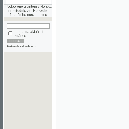
finančního mechanismu
hledat na aktuální
stránce
Pokročilé vyhledávání
©2003-2010
Developed
under GNU GPL
by
Qbizm
,
NKČR
and
KNAV