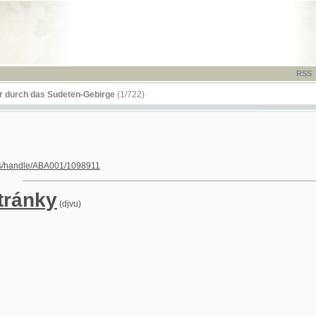
RSS
-
TISK
-
NÁP
das Sudeten-Gebirge
(1/722)
le/ABA001/1098911
nky
(djvu)