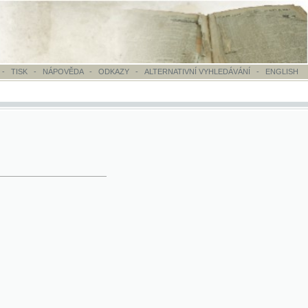
OVĚDA
-
ODKAZY
-
ALTERNATIVNÍ VYHLEDÁVÁNÍ
-
ENGLISH