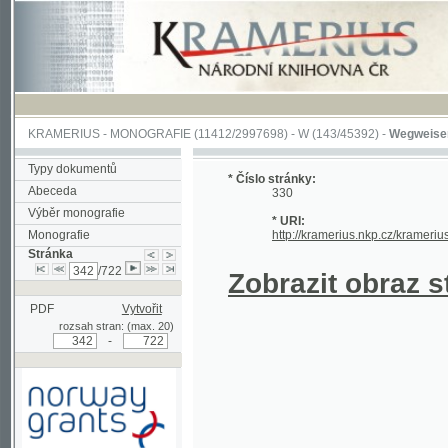
KRAMERIUS
-
MONOGRAFIE
(11412/2997698) -
W (143/45392)
-
Wegweiser durch 
Typy dokumentů
* Číslo stránky:
Abeceda
330
Výběr monografie
* URI:
Monografie
http://kramerius.nkp.cz/kramerius/hand
Stránka
/722
Zobrazit obraz strá
PDF
Vytvořit
rozsah stran: (max. 20)
-
Podpořeno grantem z Norska
prostřednictvím Norského