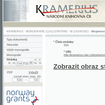
KRAMERIUS
-
MONOGRAFIE
(11412/2997698) -
W (143/45392)
-
Wegweiser durch 
Typy dokumentů
* Číslo stránky:
Abeceda
504
Výběr monografie
* URI:
Monografie
http://kramerius.nkp.cz/kramerius/hand
Stránka
/722
Zobrazit obraz strá
PDF
Vytvořit
rozsah stran: (max. 20)
-
Podpořeno grantem z Norska
prostřednictvím Norského